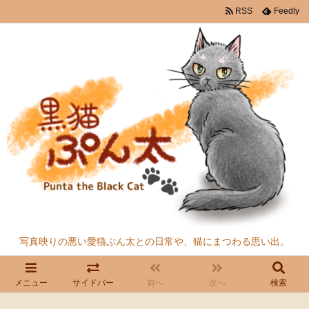
RSS
Feedly
写真映りの悪い愛猫ぷん太との日常や、猫にまつわる思い出。
メニュー
サイドバー
前へ
次へ
検索