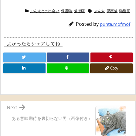
ぷん太との出会い
,
保護猫
,
猫漫画
ぷん太
,
保護猫
,
猫漫画
Posted by
punta.mofmof
よかったらシェアしてね
Copy
Next
ある意味期待を裏切らない男（画像付き）