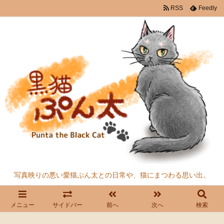
RSS
Feedly
写真映りの悪い愛猫ぷん太との日常や、猫にまつわる思い出。
メニュー
サイドバー
前へ
次へ
検索