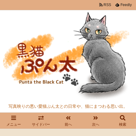
RSS
Feedly
写真映りの悪い愛猫ぷん太との日常や、猫にまつわる思い出。
メニュー
サイドバー
前へ
次へ
検索